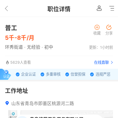
职位详情
普工
收藏
分享
5千-8千/月
环秀街道 · 无经验 · 初中
更新：1小时前
5629人查看
在线直聊
企业认证
多重审核
信誉担保
违规严惩
认证
工作地址
山东省青岛市即墨区桃源河二路